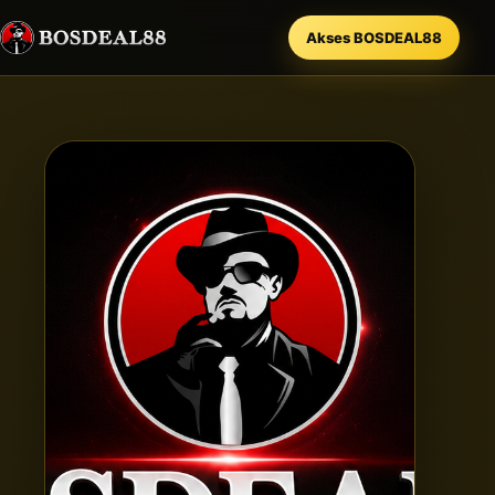
Akses BOSDEAL88