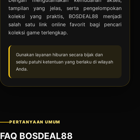
tampilan yang jelas, serta pengelompokan
koleksi yang praktis, BOSDEAL88 menjadi
salah satu link online favorit bagi pencari
koleksi game terlengkap.
Gunakan layanan hiburan secara bijak dan
selalu patuhi ketentuan yang berlaku di wilayah
Anda.
PERTANYAAN UMUM
FAQ BOSDEAL88