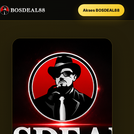
Akses BOSDEAL88