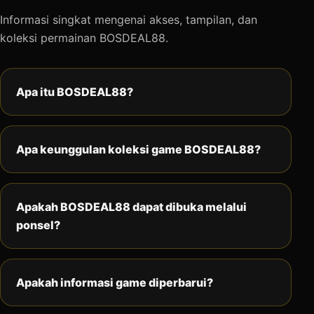
Informasi singkat mengenai akses, tampilan, dan
koleksi permainan BOSDEAL88.
Apa itu BOSDEAL88?
Apa keunggulan koleksi game BOSDEAL88?
Apakah BOSDEAL88 dapat dibuka melalui
ponsel?
Apakah informasi game diperbarui?