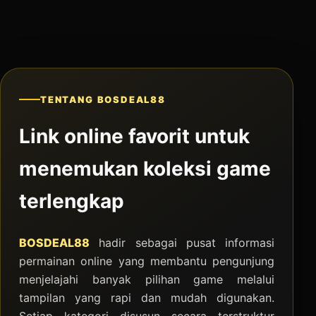
TENTANG BOSDEAL88
Link online favorit untuk
menemukan koleksi game
terlengkap
BOSDEAL88
hadir sebagai pusat informasi
permainan online yang membantu pengunjung
menjelajahi banyak pilihan game melalui
tampilan yang rapi dan mudah digunakan.
Setiap kategori disusun secara terstruktur