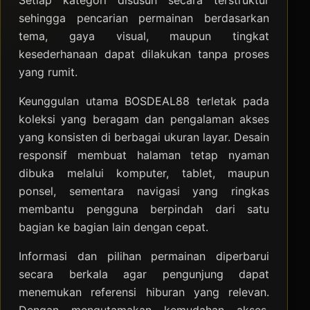
sehingga pencarian permainan berdasarkan
tema, gaya visual, maupun tingkat
kesederhanaan dapat dilakukan tanpa proses
yang rumit.
Keunggulan utama BOSDEAL88 terletak pada
koleksi yang beragam dan pengalaman akses
yang konsisten di berbagai ukuran layar. Desain
responsif membuat halaman tetap nyaman
dibuka melalui komputer, tablet, maupun
ponsel, sementara navigasi yang ringkas
membantu pengguna berpindah dari satu
bagian ke bagian lain dengan cepat.
Informasi dan pilihan permainan diperbarui
secara berkala agar pengunjung dapat
menemukan referensi hiburan yang relevan.
Dengan mengutamakan kemudahan akses,