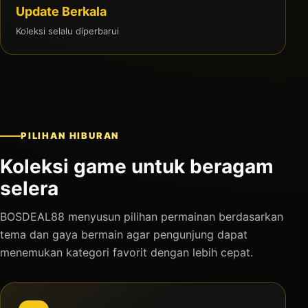
Update Berkala
Koleksi selalu diperbarui
PILIHAN HIBURAN
Koleksi game untuk beragam
selera
BOSDEAL88 menyusun pilihan permainan berdasarkan
tema dan gaya bermain agar pengunjung dapat
menemukan kategori favorit dengan lebih cepat.