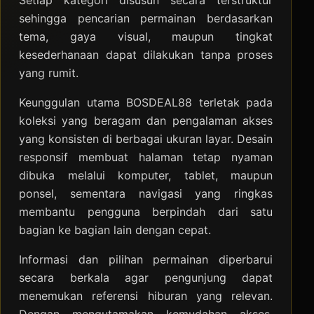
sehingga pencarian permainan berdasarkan
tema, gaya visual, maupun tingkat
kesederhanaan dapat dilakukan tanpa proses
yang rumit.
Keunggulan utama BOSDEAL88 terletak pada
koleksi yang beragam dan pengalaman akses
yang konsisten di berbagai ukuran layar. Desain
responsif membuat halaman tetap nyaman
dibuka melalui komputer, tablet, maupun
ponsel, sementara navigasi yang ringkas
membantu pengguna berpindah dari satu
bagian ke bagian lain dengan cepat.
Informasi dan pilihan permainan diperbarui
secara berkala agar pengunjung dapat
menemukan referensi hiburan yang relevan.
Dengan mengutamakan kemudahan akses,