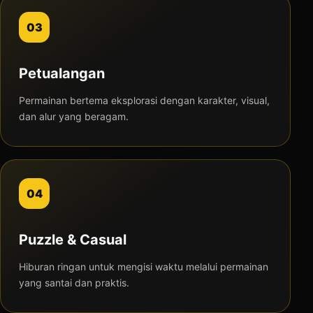
03
Petualangan
Permainan bertema eksplorasi dengan karakter, visual,
dan alur yang beragam.
04
Puzzle & Casual
Hiburan ringan untuk mengisi waktu melalui permainan
yang santai dan praktis.