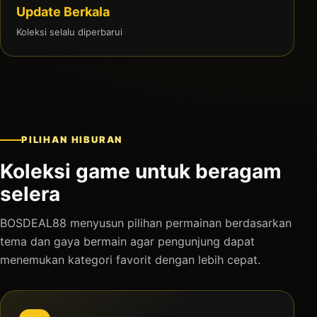
Update Berkala
Koleksi selalu diperbarui
PILIHAN HIBURAN
Koleksi game untuk beragam
selera
BOSDEAL88 menyusun pilihan permainan berdasarkan
tema dan gaya bermain agar pengunjung dapat
menemukan kategori favorit dengan lebih cepat.